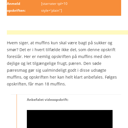
Anmeld
[starrater tpl=10
opskriften:
style='plain'']
Hvem siger, at muffins kun skal være bagt på sukker og
smør? Det er i hvert tilfælde ikke det, som denne opskrift
foreslår. Her er nemlig opskriften på muffins med den
dejlige og let tilgængelige frugt, pæren. Den søde
pæresmag gør sig ualmindeligt godt i disse udsøgte
muffins, og opskriften her kan helt klart anbefales. Følges
opskriften, får man 18 muffins.
Anbefalet videoopskrift: