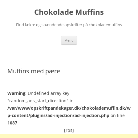
Hop
til
Chokolade Muffins
indhold
Find lækre og spændende opskrifter på chokolademuffins
Menu
Muffins med pære
Warning
: Undefined array key
"random_ads_start_direction" in
/var/www/opskriftpandekager.dk/chokolademuffin.dk/w
p-content/plugins/ad-injection/ad-injection.php
on line
1087
[rps]