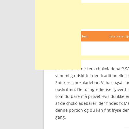
Anmeld opskriften:
[starrater tp
Kan du lide Snickers chokoladebar? Så 
vi nemlig udskiftet den traditionelle 
Snickers chokoladebar. Vi har også som
opskriften. De to ingredienser giver 
som du bare må prøve! Hvis du ikke er
af de chokoladebarer, der findes fx Ma
denne portion og du kan fint fryse de
gang.