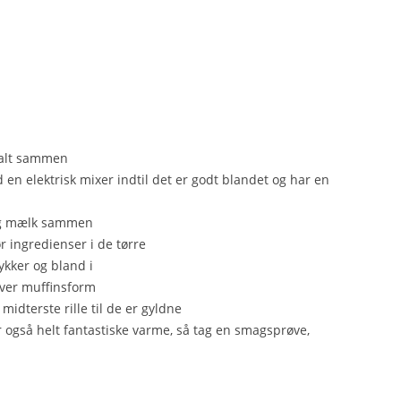
salt sammen
 en elektrisk mixer indtil det er godt blandet og har en
 og mælk sammen
r ingredienser i de tørre
ykker og bland i
hver muffinsform
idterste rille til de er gyldne
r også helt fantastiske varme, så tag en smagsprøve,