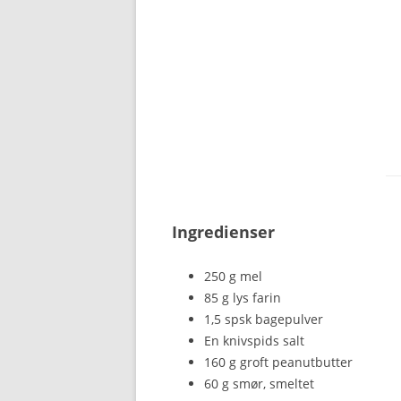
Ingredienser
250 g mel
85 g lys farin
1,5 spsk bagepulver
En knivspids salt
160 g groft peanutbutter
60 g smør, smeltet