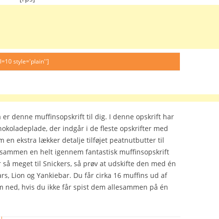
l=10 style='plain'']
er denne muffinsopskrift til dig. I denne opskrift har
chokoladeplade, der indgår i de fleste opskrifter med
 en ekstra lækker detalje tilføjet peatnutbutter til
tilsammen en helt igennem fantastisk muffinsopskrift
 så meget til Snickers, så prøv at udskifte den med én
rs, Lion og Yankiebar. Du får cirka 16 muffins ud af
m ned, hvis du ikke får spist dem allesammen på én