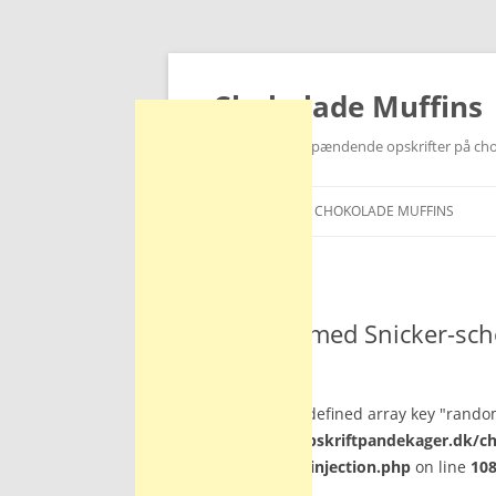
Hop
til
indhold
Chokolade Muffins
Find lækre og spændende opskrifter på ch
FORSIDE
CHOKOLADE MUFFINS
Muffins med Snicker-sch
Warning
: Undefined array key "rando
/var/www/opskriftpandekager.dk/ch
injection/ad-injection.php
on line
10