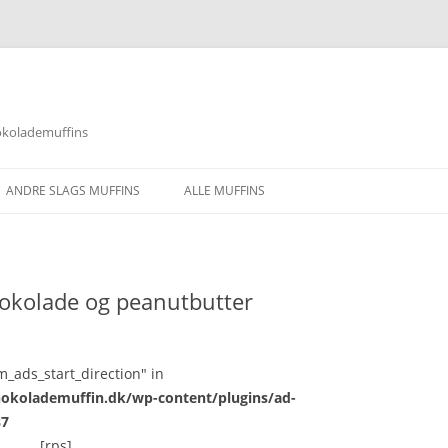
okolademuffins
ANDRE SLAGS MUFFINS
ALLE MUFFINS
okolade og peanutbutter
m_ads_start_direction" in
okolademuffin.dk/wp-content/plugins/ad-
87
[rps]