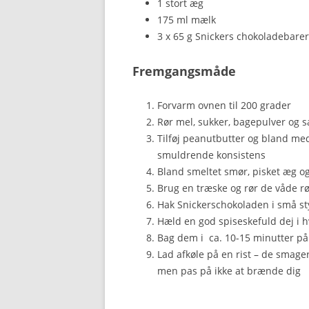
1 stort æg
175 ml mælk
3 x 65 g Snickers chokoladebarer
Fremgangsmåde
Forvarm ovnen til 200 grader
Rør mel, sukker, bagepulver og 
Tilføj peanutbutter og bland med
smuldrende konsistens
Bland smeltet smør, pisket æg
Brug en træske og rør de våde rø
Hak Snickerschokoladen i små st
Hæld en god spiseskefuld dej i 
Bag dem i ca. 10-15 minutter på m
Lad afkøle på en rist – de smage
men pas på ikke at brænde dig