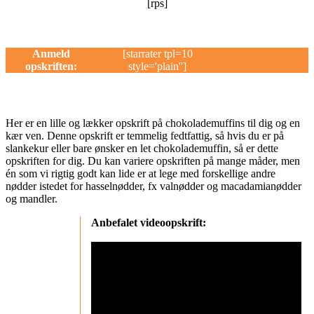
[rps]
Anmeld
[starrater tpl=10
opskriften:
style='plain'']
Her er en lille og lækker opskrift på chokolademuffins til dig og en
kær ven. Denne opskrift er temmelig fedtfattig, så hvis du er på
slankekur eller bare ønsker en let chokolademuffin, så er dette
opskriften for dig. Du kan variere opskriften på mange måder, men
én som vi rigtig godt kan lide er at lege med forskellige andre
nødder istedet for hasselnødder, fx valnødder og macadamianødder
og mandler.
Anbefalet videoopskrift: