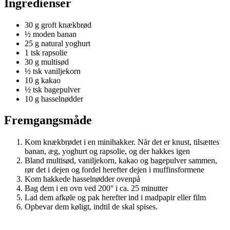
Ingredienser
30 g groft knækbrød
½ moden banan
25 g natural yoghurt
1 tsk rapsolie
30 g multisød
½ tsk vaniljekorn
10 g kakao
½ tsk bagepulver
10 g hasselnødder
Fremgangsmåde
Kom knækbrødet i en minihakker. Når det er knust, tilsættes
banan, æg, yoghurt og rapsolie, og der hakkes igen
Bland multisød, vaniljekorn, kakao og bagepulver sammen,
rør det i dejen og fordel herefter dejen i muffinsformene
Kom hakkede hasselnødder ovenpå
Bag dem i en ovn ved 200° i ca. 25 minutter
Lad dem afkøle og pak herefter ind i madpapir eller film
Opbevar dem køligt, indtil de skal spises.