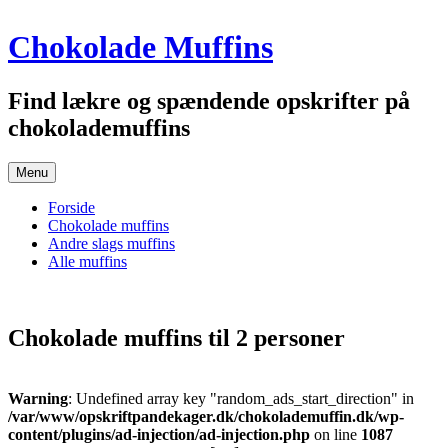
Hop
Chokolade Muffins
til
indhold
Find lækre og spændende opskrifter på
chokolademuffins
Menu
Forside
Chokolade muffins
Andre slags muffins
Alle muffins
Chokolade muffins til 2 personer
Warning
: Undefined array key "random_ads_start_direction" in
/var/www/opskriftpandekager.dk/chokolademuffin.dk/wp-
content/plugins/ad-injection/ad-injection.php
on line
1087